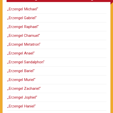
„Erzengel Michael“
„Erzengel Gabriel“
„Erzengel Raphael“
„Erzengel Chamuel“
„Erzengel Metatron“
„Erzengel Anael“
„Erzengel Sandalphon“
„Erzengel Bariel“
„Erzengel Muriel“
„Erzengel Zachariel“
„Erzengel Jophiel“
„Erzengel Haniel“