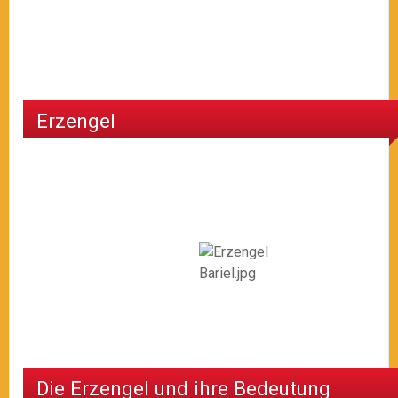
Erzengel
Die Erzengel und ihre Bedeutung