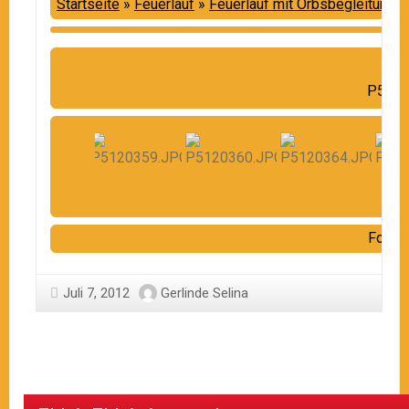
Startseite
»
Feuerlauf
»
Feuerlauf mit Orbsbegleitung
P5120
Foto 1
Juli 7, 2012
Gerlinde Selina