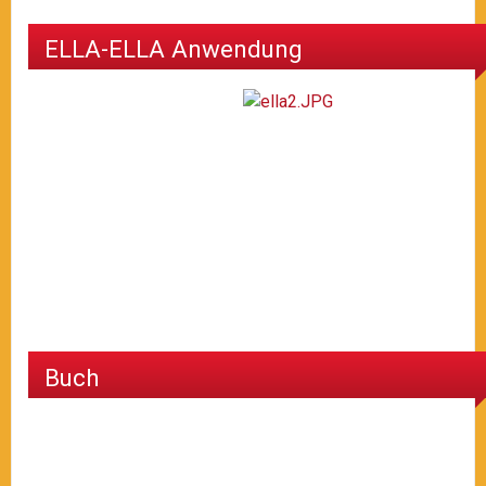
ELLA-ELLA Anwendung
Buch