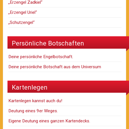
„Erzengel Zadkiel“
„Erzengel Uriel“
„Schutzengel“
Persönliche Botschaften
Deine persönliche Engelbotschaft.
Deine persönliche Botschaft aus dem Universum
Kartenlegen
Kartenlegen kannst auch du!
Deutung eines 9er Weges.
Eigene Deutung eines ganzen Kartendecks.