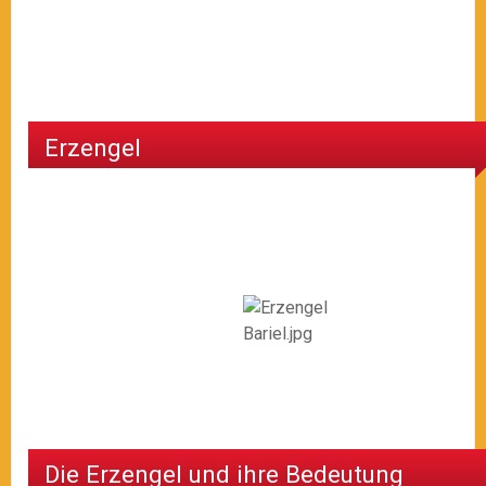
Erzengel
Die Erzengel und ihre Bedeutung